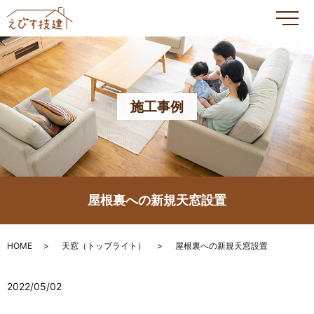
メ
施工事例
屋根裏への新規天窓設置
HOME
天窓（トップライト）
屋根裏への新規天窓設置
2022/05/02