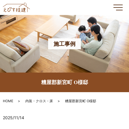
メ
施工事例
糟屋郡新宮町 O様邸
HOME
内装・クロス・床
糟屋郡新宮町 O様邸
2025/11/14